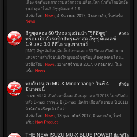
เนื่อง จัดทัพยนตรกรรมนวัตกรรมเปลี่ยนโลก นำทัพโดยปิกอัพ
รุ่นล่าสุด "ใหม่! อีซูซุดีแมคซ์ 1.9...
หัวข้อโดย:
News
,
4 ธันวาคม 2017
, 0 ตอบกลับ, ในฟอรั่ม:
News
อีซูซุฉลอง 60 ปีทอง มุ่งมั่นนำ "วิถีอีซูซุ"
หัวข้อ
พร้อมเปิดตัวรถปิกอัพรุ่นล่าสุด อีซูซุ ดีแมคซ์
1.9 และ 3.0 ดีดีไอ บลูเพาเวอร์
[IMG] อีซูซุจัดใหญ่จัดเต็ม! งานฉลอง 60 ปีทอง เปิดตำนาน
แห่งความสำเร็จอันยิ่งใหญ่ของอีซูซุที่อยู่เคียงคู่สังคมไทย...
หัวข้อโดย:
News
,
11 พฤศจิกายน 2017
, 0 ตอบกลับ, ในฟ
อรั่ม:
News
พบกับ Isuzu MU-X Minorchange วันที่ 4
หัวข้อ
มีนาคมนี้
Isuzu MU-X เปิดตัวมาตั้งแต่ เดือนตุลาคม ปี 2013 โดยเปิดตัว
หลัง D-max ราวๆ 2 ปี (D-max เปิดตัว เดือนกันยายน ปี 2011)
ถ้านับกันจริงๆแล้ว ถือว่า...
หัวข้อโดย:
News
,
13 กุมภาพันธ์ 2017
, 0 ตอบกลับ, ในฟ
อรั่ม:
New Product
THE NEW ISUZU MU-X BLUE POWER
สื่อ/วิดีโอ