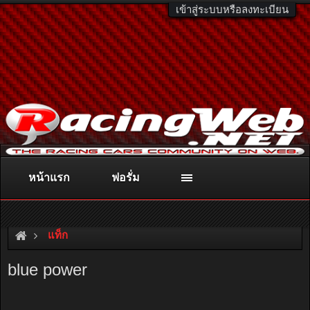
เข้าสู่ระบบหรือลงทะเบียน
หน้าแรก
ฟอรั่ม
ติดต่อลงโฆษณา
racingweb@gmail.com
หรือโทร. 081-811-1138
หรืออ่านรายละเอียดเพิ่มเติม คลิกที่นี่
แท็ก
blue power