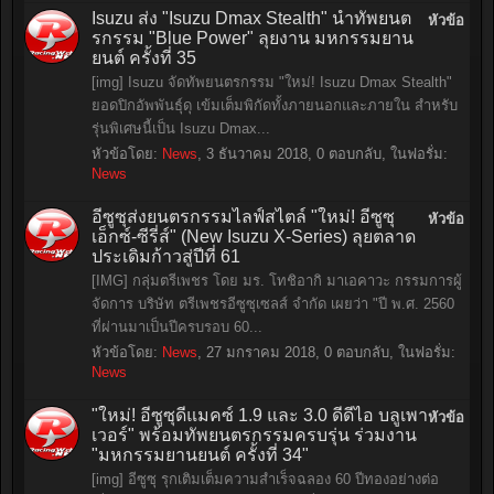
Isuzu ส่ง "Isuzu Dmax Stealth" นำทัพยนต
หัวข้อ
รกรรม "Blue Power" ลุยงาน มหกรรมยาน
ยนต์ ครั้งที่ 35
[img] Isuzu จัดทัพยนตรกรรม "ใหม่! Isuzu Dmax Stealth"
ยอดปิกอัพพันธุ์ดุ เข้มเต็มพิกัดทั้งภายนอกและภายใน สำหรับ
รุ่นพิเศษนี้เป็น Isuzu Dmax...
หัวข้อโดย:
News
,
3 ธันวาคม 2018
, 0 ตอบกลับ, ในฟอรั่ม:
News
อีซูซุส่งยนตรกรรมไลฟ์สไตล์ "ใหม่! อีซูซุ
หัวข้อ
เอ็กซ์-ซีรี่ส์" (New Isuzu X-Series) ลุยตลาด
ประเดิมก้าวสู่ปีที่ 61
[IMG] กลุ่มตรีเพชร โดย มร. โทชิอากิ มาเอคาวะ กรรมการผู้
จัดการ บริษัท ตรีเพชรอีซูซุเซลส์ จำกัด เผยว่า "ปี พ.ศ. 2560
ที่ผ่านมาเป็นปีครบรอบ 60...
หัวข้อโดย:
News
,
27 มกราคม 2018
, 0 ตอบกลับ, ในฟอรั่ม:
News
"ใหม่! อีซูซุดีแมคซ์ 1.9 และ 3.0 ดีดีไอ บลูเพา
หัวข้อ
เวอร์" พร้อมทัพยนตรกรรมครบรุ่น ร่วมงาน
"มหกรรมยานยนต์ ครั้งที่ 34"
[img] อีซูซุ รุกเติมเต็มความสำเร็จฉลอง 60 ปีทองอย่างต่อ