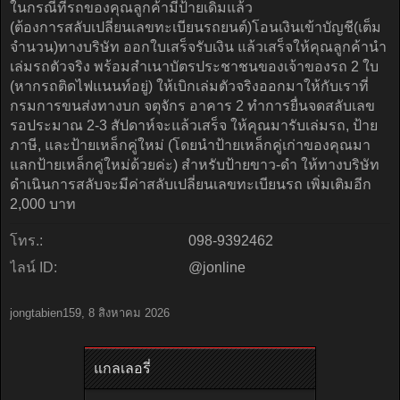
ในกรณีที่รถของคุณลูกค้ามีป้ายเดิมแล้ว
(ต้องการสลับเปลี่ยนเลขทะเบียนรถยนต์)โอนเงินเข้าบัญชี(เต็ม
จำนวน)ทางบริษัท ออกใบเสร็จรับเงิน แล้วเสร็จให้คุณลูกค้านำ
เล่มรถตัวจริง พร้อมสำเนาบัตรประชาชนของเจ้าของรถ 2 ใบ
(หากรถติดไฟแนนท์อยู่) ให้เบิกเล่มตัวจริงออกมาให้กับเราที่
กรมการขนส่งทางบก จตุจักร อาคาร 2 ทำการยื่นจดสลับเลข
รอประมาณ 2-3 สัปดาห์จะแล้วเสร็จ ให้คุณมารับเล่มรถ, ป้าย
ภาษี, และป้ายเหล็กคู่ใหม่ (โดยนำป้ายเหล็กคู่เก่าของคุณมา
แลกป้ายเหล็กคู่ใหม่ด้วยค่ะ) สำหรับป้ายขาว-ดำ ให้ทางบริษัท
ดำเนินการสลับจะมีค่าสลับเปลี่ยนเลขทะเบียนรถ เพิ่มเติมอีก
2,000 บาท
โทร.:
098-9392462
ไลน์ ID:
@jonline
jongtabien159
,
8 สิงหาคม 2026
แกลเลอรี่