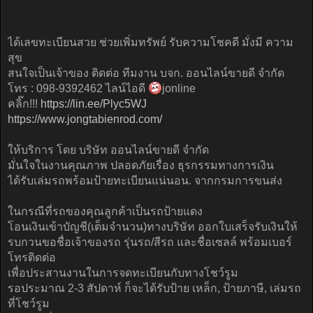
ได้เลขทะเบียนสวย ช่วยเพิ่มทรัพย์ รับความโชคดี มั่งมี ความ
สุข
สนใจเป็นเจ้าของ ติดต่อ ทีมงาน บจก. ออนไลน์ขายดี จำกัด
โทร : 098-9392462 ไลน์ไอดี
jonline
คลิ๊ก!!!
https://lin.ee/Plyc5WJ
https://www.jongtabienrod.com/
ให้บริการ โดย บริษัท ออนไลน์ขายดี จำกัด
มั่นใจในงานคุณภาพ ปลอดภัยเรื่อง ธุรกรรมทางการเงิน
ได้รับเล่มรถพร้อมป้ายทะเบียนแน่นอน. จากกรมการขนส่ง
ในกรณีที่รถของคุณลูกค้าเป็นรถป้ายแดง
โอนเงินเข้าบัญชี(เต็มจำนวน)ทางบริษัท ออกใบเสร็จรับเงินให้
รบกวนขอชื่อเจ้าของรถ รุ่นรถ/สีรถ และชื่อเซลล์ พร้อมเบอร์
โทรติดต่อ
เพื่อประสานงานในการจดทะเบียนกับทางโชว์รูม
รอประมาณ 2-3 สัปดาห์ ก็จะได้รับป้าย เหล็ก, ป้ายภาษี, เล่มรถ
ที่โชว์รูม