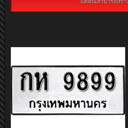
แต่คุณสามารถสร้างห